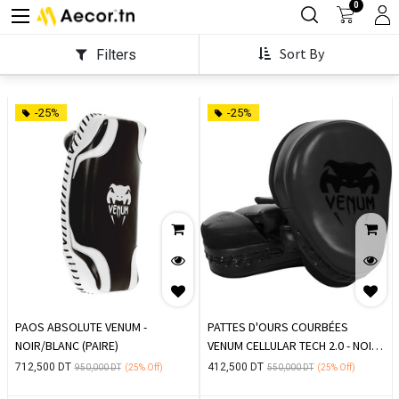
0
Sort By
Filters
-25%
-25%
PAOS ABSOLUTE VENUM -
PATTES D'OURS COURBÉES
NOIR/BLANC (PAIRE)
VENUM CELLULAR TECH 2.0 - NOIR
MAT (PAIRE)
712,500
DT
412,500
DT
950,000
DT
(25%
Off)
550,000
DT
(25%
Off)