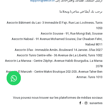
أرسل أسئلتك، طلباتك واقتراحاتك إلى
support@aecor.tn
نرحب بك أيضًا في متاجرنا ومحلاتنا:
Aecor.tn Bâtiment du Lac- 3 Immeuble El Fajr، Rue Lac Lochness، Tunis
1053
Aecor.tn Sousse - 91, Rue Mongi Bali, Sousse
Aecor.tn Nabeul - 91 Avenue Mohamed Souissi, Dar Chaaben Fehri,
Nabeul‎ 8011
Aecor.tn Sfax - Immeuble Amèn، Boulevard 14 Janvier، Sfax 3027
Aecor.tn Tunis Centre-ville - 36 Avenue de La Liberté, Tunis 1002
Aecor.tn La Marssa - Centre Zéphyr، Avenue Habib Bourguiba، La Marsa
2078
Aecor.tn El Manzeh - Centre Makni Boutique 202-203، Avenue Taher Ben
Ammar، Tunis 1013
Vous pouvez nous trouver sur les plateformes de médias sociaux
-
suivantes :