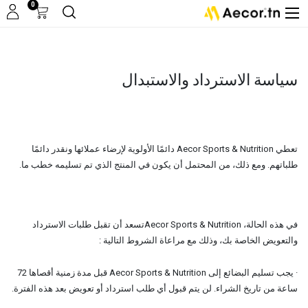
0
سياسة الاسترداد والاستبدال
تعطي Aecor Sports & Nutrition دائمًا الأولوية لإرضاء عملائها ونقدر دائمًا
طلباتهم. ومع ذلك، من المحتمل أن يكون في المنتج الذي تم تسليمه خطب ما.
في هذه الحالة، Aecor Sports & Nutritionتسعد أن تقبل طلبات الاسترداد
والتعويض الخاصة بك، وذلك مع مراعاة الشروط التالية :
· يجب تسليم البضائع إلى Aecor Sports & Nutrition قبل مدة زمنية أقصاها 72
ساعة من تاريخ الشراء. لن يتم قبول أي طلب استرداد أو تعويض بعد هذه الفترة.