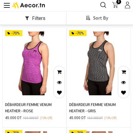
0
Sort By
Filters
-70%
-70%
DÉBARDEUR FEMME VENUM
DÉBARDEUR FEMME VENUM
HEATHER - ROSE
HEATHER - GRIS
45.000
DT
45.000
DT
150.000
DT
(70%
Off)
150.000
DT
(70%
Off)
-70%
-70%