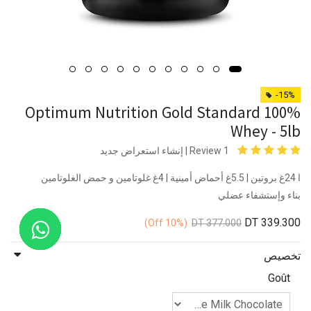
-15%
Optimum Nutrition Gold Standard 100%
Whey - 5lb
1 Review |
إنشاء استعراض جديد
ا 24غ بروتين | 5.5غ أحماض أمينية | 4غ غلوتامين و حمض الغلوتامين
بناء وإستشفاء عضلي
DT
339.300
Off)
(10%
DT
377.000
تخصيص
Goût