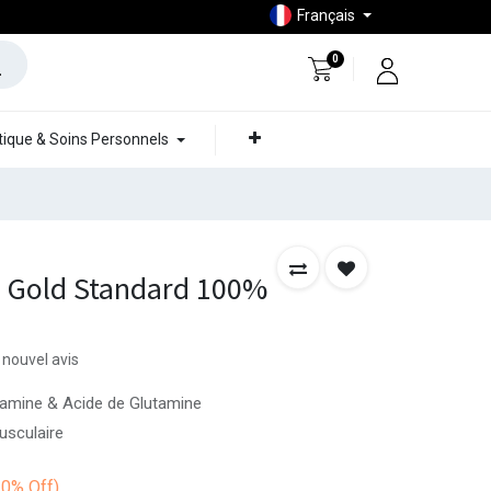
Français
0
ique & Soins Personnels
 Gold Standard 100%
 nouvel avis
utamine & Acide de Glutamine
usculaire
10%
Off)