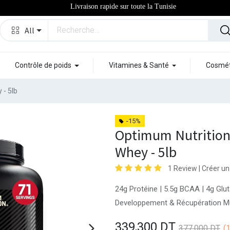
Livraison rapide sur toute la Tunisie
All
Contrôle de poids
Vitamines & Santé
Cosmét
 - 5lb
-15%
Optimum Nutrition
Whey - 5lb
1 Review |
Créer un
24g Protéine | 5.5g BCAA | 4g Gl
Developpement & Récupération M
339,300
DT
377,000
DT
(