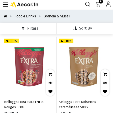
0
Food & Drinks
Granola & Muesli
Sort By
Filters
-10%
-10%
Kelloggs Extra aux 3 Fruits
Kelloggs Extra Noisettes
Rouges 500G
Caramélisées 500G
26,000
DT
26,000
DT