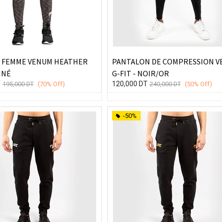
 FEMME VENUM HEATHER
PANTALON DE COMPRESSION 
INÉ
G-FIT - NOIR/OR
T
120,000
DT
195,000
DT
(70%
Off)
240,000
DT
(50%
Off)
-50%