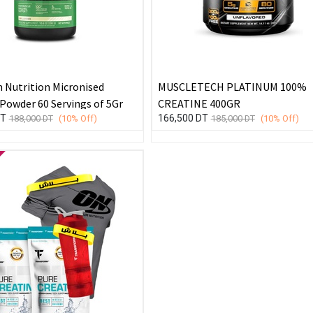
Nutrition Micronised
MUSCLETECH PLATINUM 100%
Creatine Powder 60 Servings of 5Gr
CREATINE 400GR
T
166,500
DT
188,000
DT
(10%
Off)
185,000
DT
(10%
Off)