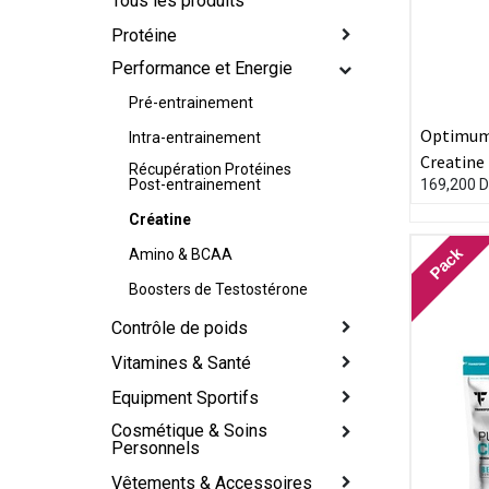
Tous les produits
Protéine
Performance et Energie
Pré-entrainement
Optimum 
Intra-entrainement
Récupération Protéines
169,200
D
Post-entrainement
Créatine
Pack
Amino & BCAA
Boosters de Testostérone
Contrôle de poids
Vitamines & Santé
Equipment Sportifs
Cosmétique & Soins
Personnels
Vêtements & Accessoires