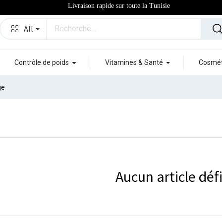
Livraison rapide sur toute la Tunisie
All
Contrôle de poids
Vitamines & Santé
Cosmét
ge
Aucun article défi