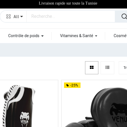
Livraison rapide sur toute la Tunisie
All
Contrôle de poids
Vitamines & Santé
Cosmét
Tr
-25%