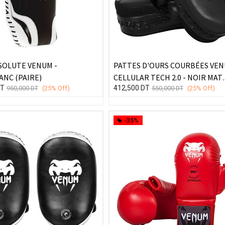
SOLUTE VENUM -
PATTES D'OURS COURBÉES VE
ANC (PAIRE)
CELLULAR TECH 2.0 - NOIR MAT
T
412,500
DT
950,000
DT
(25%
Off)
(PAIRE)
550,000
DT
(25%
Off)
-35%