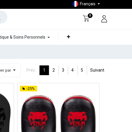
Français
0
ique & Soins Personnels
ier par
Préc.
1
2
3
4
5
Suivant
-25%