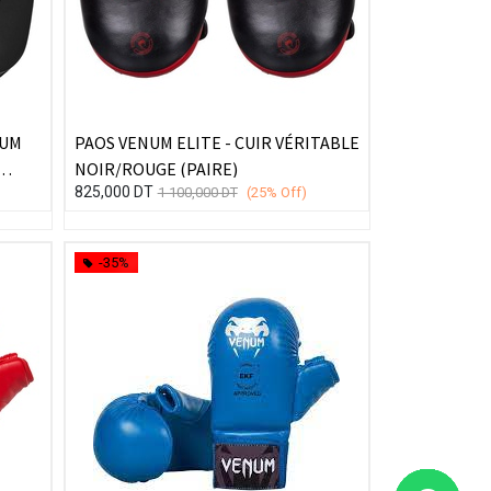
NUM
PAOS VENUM ELITE - CUIR VÉRITABLE
NOIR/ROUGE (PAIRE)
825,000
DT
1 100,000
DT
(25%
Off)
-35%