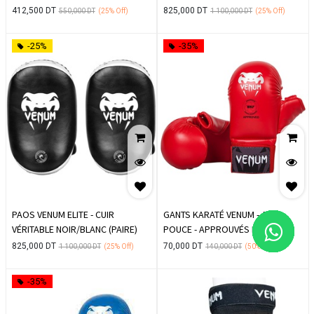
MAT (PAIRE)
412,500
DT
825,000
DT
550,000
DT
(25%
Off)
1 100,000
DT
(25%
Off)
-25%
-35%
PAOS VENUM ELITE - CUIR
GANTS KARATÉ VENUM - AVEC
VÉRITABLE NOIR/BLANC (PAIRE)
POUCE - APPROUVÉS EKF -
ROUGE
825,000
DT
70,000
DT
1 100,000
DT
(25%
Off)
140,000
DT
(50%
Off)
-35%