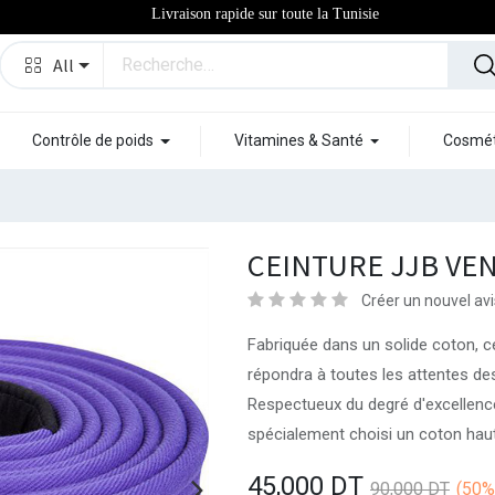
Livraison rapide sur toute la Tunisie
All
Contrôle de poids
Vitamines & Santé
Cosmét
CEINTURE JJB VEN
Créer un nouvel avi
Fabriquée dans un solide coton, c
répondra à toutes les attentes de
Respectueux du degré d'excellence
spécialement choisi un coton hau
45,000
DT
90,000
DT
(50%