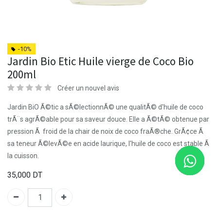
-10%
Jardin Bio Etic Huile vierge de Coco Bio
200ml
Créer un nouvel avis
Jardin BiO Ã©tic a sÃ©lectionnÃ© une qualitÃ© d'huile de coco
trÃ¨s agrÃ©able pour sa saveur douce. Elle a Ã©tÃ© obtenue par
pression Ã froid de la chair de noix de coco fraÃ®che. GrÃ¢ce Ã
sa teneur Ã©levÃ©e en acide laurique, l'huile de coco est stable Ã
la cuisson.
35,000
DT