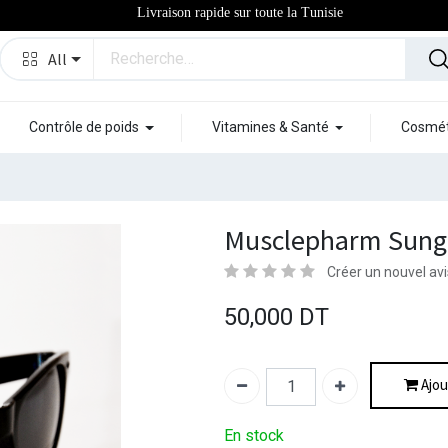
Livraison rapide sur toute la Tunisie
All
Contrôle de poids
Vitamines & Santé
Cosmét
Musclepharm Sung
Créer un nouvel avi
50,000
DT
Ajou
En stock