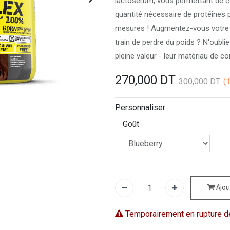
lactosérum, vous permettant de co
quantité nécessaire de protéines 
mesures ! Augmentez-vous votre 
train de perdre du poids ? N'oubli
pleine valeur - leur matériau de co
270,000
DT
300,000
DT
(
Personnaliser
Goût
Ajou
Temporairement en rupture d