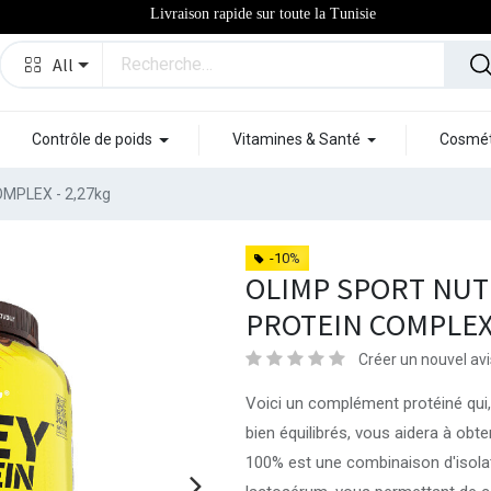
Livraison rapide sur toute la Tunisie
All
Contrôle de poids
Vitamines & Santé
Cosmét
MPLEX - 2,27kg
-10%
OLIMP SPORT NUT
PROTEIN COMPLEX 
Créer un nouvel avi
Voici un complément protéiné qui,
bien équilibrés, vous aidera à obt
100% est une combinaison d'isola