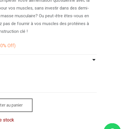
mpléter votre alimentation quotidienne avec la
pour vos muscles, sans investir dans des demi-
masse musculaire? Ou peut-être êtes-vous en
ez pas de fournir à vos muscles des protéines à
nstruction clé !
10%
Off)
ter au panier
e stock