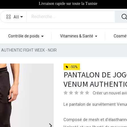
Livraison rapide sur toute la Tunisie
All
Contrôle de poids
Vitamines & Santé
Cosmét
AUTHENTIC FIGHT WEEK - NOIR
-50%
PANTALON DE JO
VENUM AUTHENTIC
Créer un nouvel avi
Le pantalon de survêtement Venum
Composé de mesh et d'élasthanne,