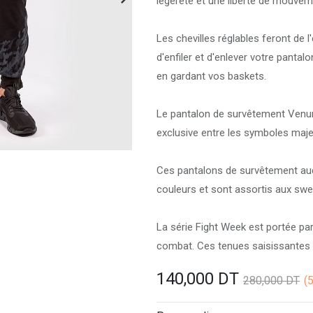
légèreté et une liberté de mouvem
Les chevilles réglables feront de 
d'enfiler et d'enlever votre panta
en gardant vos baskets.
Le pantalon de survêtement Venum 
exclusive entre les symboles maje
Ces pantalons de survêtement aud
couleurs et sont assortis aux sw
La série Fight Week est portée p
combat. Ces tenues saisissantes 
140,000
DT
280,000
DT
(