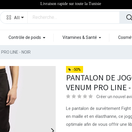
Livraison rapide sur toute la Tunisie
All
Contrôle de poids
Vitamines & Santé
Cosmét
RO LINE - NOIR
-50%
PANTALON DE JO
VENUM PRO LINE -
Créer un nouvel avi
Le pantalon de survêtement Fight N
en maille et en élasthanne, ce jogg
optimale afin de vous offrir une 