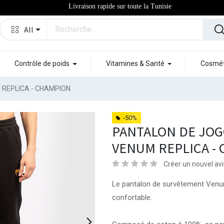
Livraison rapide sur toute la Tunisie
All
Contrôle de poids
Vitamines & Santé
Cosmét
 REPLICA - CHAMPION
-50%
PANTALON DE JO
VENUM REPLICA -
Créer un nouvel avi
Le pantalon de survêtement Venum
confortable.