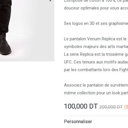
Composé de coton à 100%, ce pant
douceur optimales pour vous acco
Ses logos en 3D et ses graphismes
Le pantalon Venum Replica est le r
symboles majeurs des arts martia
La série Replica est la troisième
UFC. Ces tenues aux motifs audaci
par les combattants lors des Fight
Associez le pantalon de survêtemen
même collection pour un look parf
100,000
DT
200,000
DT
(
Personnaliser