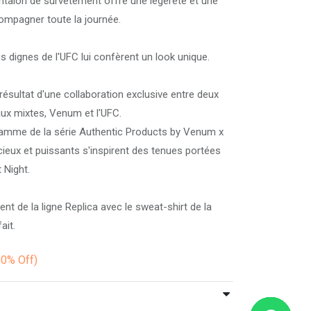
alon de survêtement offre une légèreté et une
mpagner toute la journée.
 dignes de l'UFC lui confèrent un look unique.
ésultat d'une collaboration exclusive entre deux
ux mixtes, Venum et l'UFC.
 gamme de la série Authentic Products by Venum x
eux et puissants s'inspirent des tenues portées
 Night.
t de la ligne Replica avec le sweat-shirt de la
ait.
50%
Off)