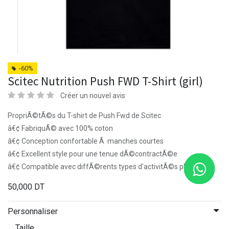
-60%
Scitec Nutrition Push FWD T-Shirt (girl)
Créer un nouvel avis
PropriÃ©tÃ©s du T-shirt de Push Fwd de Scitec
â€¢ FabriquÃ© avec 100% coton
â€¢ Conception confortable Ã manches courtes
â€¢ Excellent style pour une tenue dÃ©contractÃ©e
â€¢ Compatible avec diffÃ©rents types d'activitÃ©s physiques
50,000
DT
Personnaliser
Taille