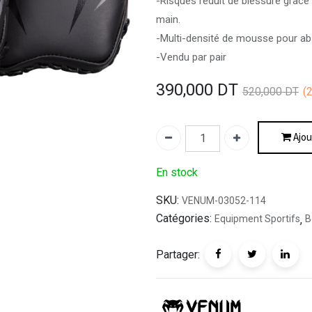
-Risques réduit de blessure grâce 
main.
-Multi-densité de mousse pour ab
-Vendu par pair
390,000
DT
520,000
DT
(
Ajou
En stock
SKU:
VENUM-03052-114
Catégories:
Equipment Sportifs
,
B
Partager: