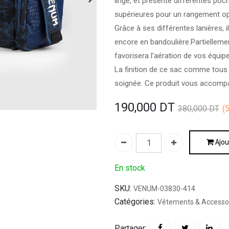
linge, et présente différentes poch
supérieures pour un rangement op
Grâce à ses différentes lanières, i
encore en bandoulière.Partiellemen
favorisera l’aération de vos équi
La finition de ce sac comme tous
soignée. Ce produit vous accom
190,000
DT
380,000
DT
(
Ajou
En stock
SKU:
VENUM-03830-414
Catégories:
Vêtements & Accesso
Partager: