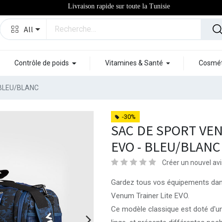
Livraison rapide sur toute la Tunisie
All
Contrôle de poids
Vitamines & Santé
Cosmét
 BLEU/BLANC
-30%
SAC DE SPORT VE
EVO - BLEU/BLANC
Créer un nouvel avi
Gardez tous vos équipements dan
Venum Trainer Lite EVO.
Ce modèle classique est doté d'u