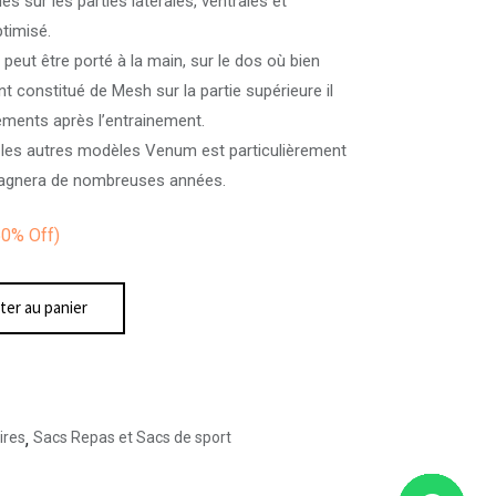
es sur les parties latérales, ventrales et
timisé.
l peut être porté à la main, sur le dos où bien
t constitué de Mesh sur la partie supérieure il
pements après l’entrainement.
 les autres modèles Venum est particulièrement
pagnera de nombreuses années.
50%
Off)
ter au panier
ires
,
Sacs Repas et Sacs de sport