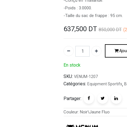
-Conçu en Thaïlande.
-Poids : 3.0000.
-Taille du sac de frappe : 95 cm.
637,500
DT
850,000
DT
(
Ajou
En stock
SKU:
VENUM-1207
Catégories:
Equipment Sportifs
,
B
Partager:
Couleur
:
Noir\Jaune Fluo