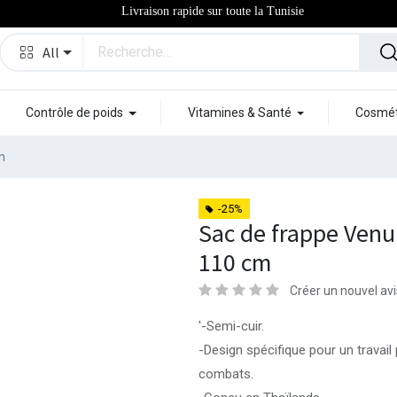
Livraison rapide sur toute la Tunisie
All
Contrôle de poids
Vitamines & Santé
Cosmét
m
-25%
Sac de frappe Venu
110 cm
Créer un nouvel avi
'-Semi-cuir.
-Design spécifique pour un travail
combats.