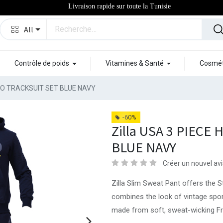
Livraison rapide sur toute la Tunisie
All
Contrôle de poids
Vitamines & Santé
Cosmét
WPO TRACKSUIT SET BLUE NAVY
-60%
Zilla USA 3 PIECE
BLUE NAVY
Créer un nouvel avi
Zilla Slim Sweat Pant offers the S
combines the look of vintage spo
made from soft, sweat-wicking Fren