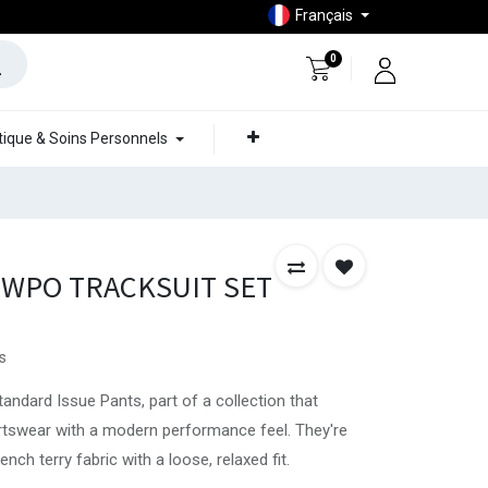
Français
0
ique & Soins Personnels
 HWPO TRACKSUIT SET
s
tandard Issue Pants, part of a collection that
rtswear with a modern performance feel. They're
ch terry fabric with a loose, relaxed fit.