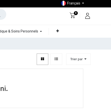
Français
0
ique & Soins Personnels
Trier par
ni.