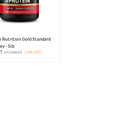
Nutrition Gold Standard
y - 5lb
T
377,000
DT
(10%
Off)